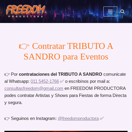
Saltar
al
contenido
👉 Contratar TRIBUTO A
SANDRO para Eventos
👉 Por
contrataciones del TRIBUTO A SANDRO
comunicate
al Whatsapp:
011 5452-1766
✅ o escribínos por mail a:
consultasfreedom@gmail.com
en FREEDOM PRODUCTORA
podes contratar Artistas y Shows para Fiestas de forma Directa
y segura.
👉 Seguinos en Instagram:
@freedomproductora
✅