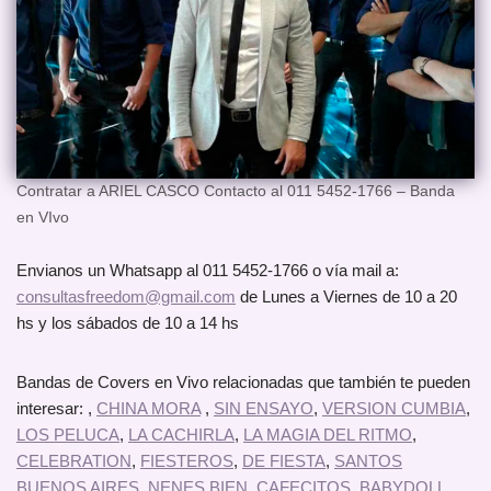
Contratar a ARIEL CASCO Contacto al 011 5452-1766 – Banda
en VIvo
Envianos un Whatsapp al 011 5452-1766 o vía mail a:
consultasfreedom@gmail.com
de Lunes a Viernes de 10 a 20
hs y los sábados de 10 a 14 hs
Bandas de Covers en Vivo relacionadas que también te pueden
interesar: ,
CHINA MORA
,
SIN ENSAYO
,
VERSION CUMBIA
,
LOS PELUCA
,
LA CACHIRLA
,
LA MAGIA DEL RITMO
,
CELEBRATION
,
FIESTEROS
,
DE FIESTA
,
SANTOS
BUENOS AIRES
,
NENES BIEN
,
CAFECITOS
,
BABYDOLL
,