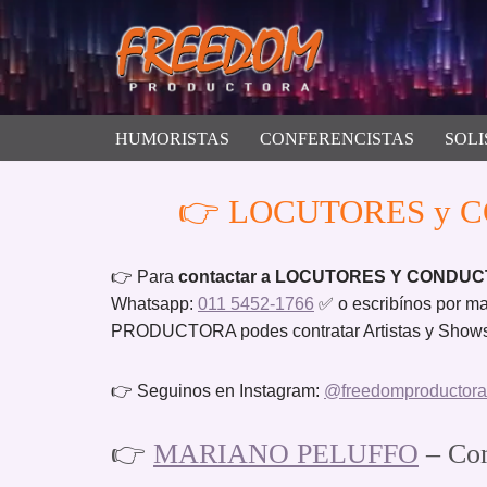
Saltar
al
contenido
HUMORISTAS
CONFERENCISTAS
SOLI
👉 LOCUTORES y CO
👉 Para
contactar a LOCUTORES Y CONDUC
Whatsapp:
011 5452-1766
✅ o escribínos por ma
PRODUCTORA podes contratar Artistas y Shows p
👉 Seguinos en Instagram:
@freedomproductora
👉
MARIANO PELUFFO
– Con