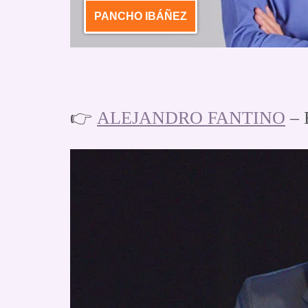
PANCHO IBÁÑEZ
👉
ALEJANDRO FANTINO
– 