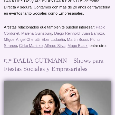
PARA FIESTAS y ARTISTAS PARA EVENTOS de forma
Directa y segura. Contamos con más de 20 años de trayectoria
en eventos tanto Sociales como Empresariales.
Artistas relacionados que también te pueden interesar:
Pablo
Cordonet
,
Malena Guinzburg
,
Diego Reinhold
,
Juan Barraza
,
MIguel Angel Cherutti
,
Eber Ludueña
,
Martin Bossi,
Pichu
Straneo
,
Cirko Marisko
,
Alfredo Silva
,
Mago Black
, entre otros.
👉 DALIA GUTMANN – Shows para
Fiestas Sociales y Empresariales