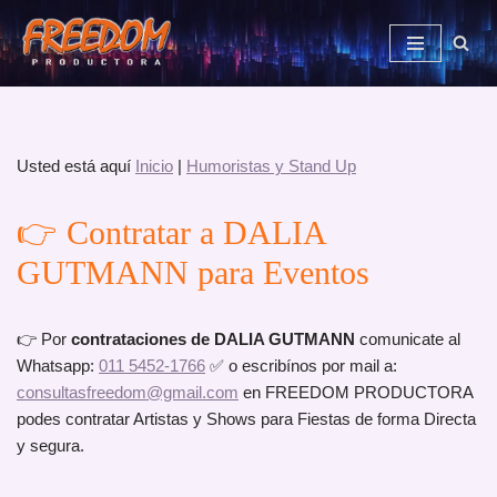
Saltar
al
contenido
Usted está aquí
Inicio
|
Humoristas y Stand Up
👉 Contratar a DALIA
GUTMANN para Eventos
👉 Por
contrataciones de DALIA GUTMANN
comunicate al
Whatsapp:
011 5452-1766
✅ o escribínos por mail a:
consultasfreedom@gmail.com
en FREEDOM PRODUCTORA
podes contratar Artistas y Shows para Fiestas de forma Directa
y segura.