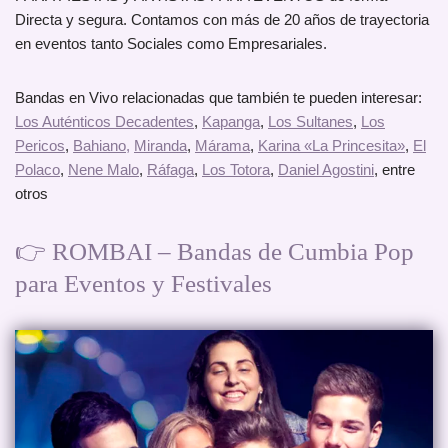
Directa y segura. Contamos con más de 20 años de trayectoria
en eventos tanto Sociales como Empresariales.
Bandas en Vivo relacionadas que también te pueden interesar:
Los Auténticos Decadentes
,
Kapanga
,
Los Sultanes
,
Los
Pericos
,
Bahiano,
Miranda
,
Márama
,
Karina «La Princesita»
,
El
Polaco
,
Nene Malo
,
Ráfaga
,
Los Totora
,
Daniel Agostini
, entre
otros
👉 ROMBAI – Bandas de Cumbia Pop
para Eventos y Festivales