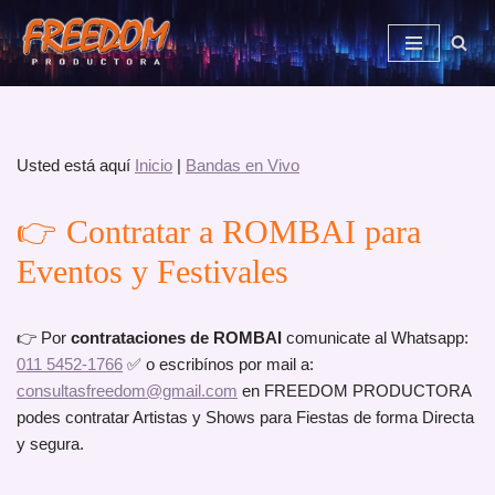
Saltar
al
contenido
Usted está aquí
Inicio
|
Bandas en Vivo
👉 Contratar a ROMBAI para
Eventos y Festivales
👉 Por
contrataciones de ROMBAI
comunicate al Whatsapp:
011 5452-1766
✅ o escribínos por mail a:
consultasfreedom@gmail.com
en FREEDOM PRODUCTORA
podes contratar Artistas y Shows para Fiestas de forma Directa
y segura.