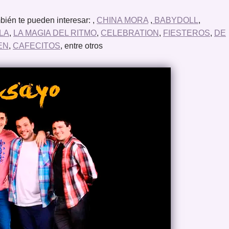
ién te pueden interesar: ,
CHINA MORA
,
BABYDOLL
,
LA
,
LA MAGIA DEL RITMO
,
CELEBRATION
,
FIESTEROS
,
DE
EN
,
CAFECITOS
, entre otros