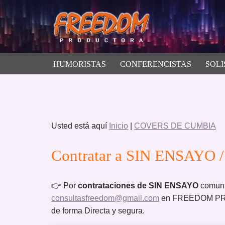
Saltar
al
contenido
HUMORISTAS
CONFERENCISTAS
SOLI
Usted está aquí
Inicio
|
COVERS DE CUMBIA
Contratar a SIN ENSAYO /
👉 Por
contrataciones de SIN ENSAYO
comuni
consultasfreedom@gmail.com
en FREEDOM PROD
de forma Directa y segura.