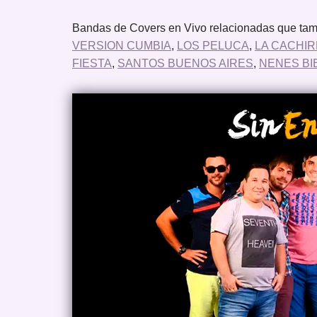
Bandas de Covers en Vivo relacionadas que tamb
VERSION CUMBIA
,
LOS PELUCA
,
LA CACHIR
FIESTA
,
SANTOS BUENOS AIRES
,
NENES BI