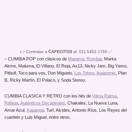
👉 Contratar a
CAFECITOS
al: 011 5452-1766 ✅
– CUMBIA POP con clásicos de
Marama
,
Rombai
, Marka
Akme, Maluma, El Villano, El Reja, Ax13, Nicky Jam, Big Yamo,
Pitbull, Toco para vos, Don Miguelo,
Los Totora
,
Agapornis
, Plan
B, Ricky Martín, El Polaco, y Soda Stereo.
CUMBIA CLASICA Y RETRO con los hits de
Vilma Palma
,
Ráfaga
,
Auténticos Decadentes
, Chakales, La Nueva Luna,
Amar Azul,
Kapanga
, Turf, Alcides, Antonio Ríos, Los Reyes del
cuarteto y Luis Miguel, entre otros.