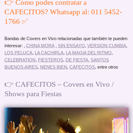
👉 Cómo podes contratar a
CAFECITOS? Whatsapp al: 011 5452-
1766 ✅
Bandas de Covers en Vivo relacionadas que también te pueden
interesar: ,
CHINA MORA
,
SIN ENSAYO
,
VERSION CUMBIA
,
LOS PELUCA
,
LA CACHIRLA
,
LA MAGIA DEL RITMO
,
CELEBRATION
,
FIESTEROS
,
DE FIESTA
,
SANTOS
BUENOS AIRES
,
NENES BIEN
,
CAFECITOS
, entre otros
👉 CAFECITOS – Covers en Vivo /
Shows para Fiestas