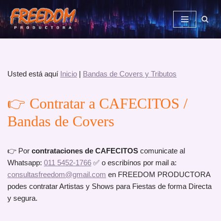
Saltar
al
contenido
Usted está aquí
Inicio
|
Bandas de Covers y Tributos
👉 Contratar a CAFECITOS /
Bandas de Covers
👉 Por
contrataciones de CAFECITOS
comunicate al
Whatsapp:
011 5452-1766
✅ o escribínos por mail a:
consultasfreedom@gmail.com
en FREEDOM PRODUCTORA
podes contratar Artistas y Shows para Fiestas de forma Directa
y segura.