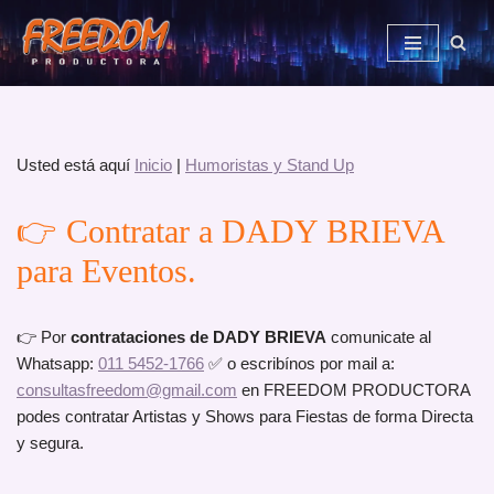
Saltar
al
contenido
Usted está aquí
Inicio
|
Humoristas y Stand Up
👉 Contratar a DADY BRIEVA
para Eventos.
👉 Por
contrataciones de DADY BRIEVA
comunicate al
Whatsapp:
011 5452-1766
✅ o escribínos por mail a:
consultasfreedom@gmail.com
en FREEDOM PRODUCTORA
podes contratar Artistas y Shows para Fiestas de forma Directa
y segura.