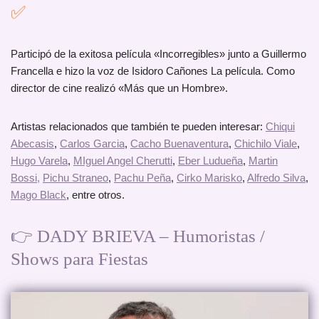
✅
Participó de la exitosa película «Incorregibles» junto a Guillermo
Francella e hizo la voz de Isidoro Cañones La película. Como
director de cine realizó «Más que un Hombre».
Artistas relacionados que también te pueden interesar:
Chiqui
Abecasis
,
Carlos Garcia
,
Cacho Buenaventura
,
Chichilo Viale
,
Hugo Varela
,
MIguel Angel Cherutti
,
Eber Ludueña
,
Martin
Bossi,
Pichu Straneo
,
Pachu Peña
,
Cirko Marisko
,
Alfredo Silva
,
Mago Black
, entre otros.
👉
DADY BRIEVA – Humoristas /
Shows para Fiestas