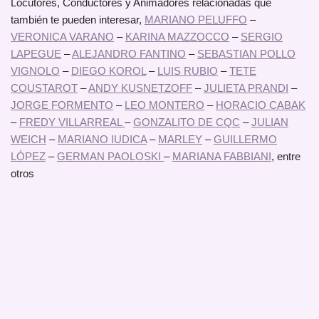
Locutores, Conductores y Animadores relacionadas que
también te pueden interesar,
MARIANO PELUFFO
–
VERONICA VARANO
–
KARINA MAZZOCCO
–
SERGIO
LAPEGUE
–
ALEJANDRO FANTINO
–
SEBASTIAN POLLO
VIGNOLO
–
DIEGO KOROL
–
LUIS RUBIO
–
TETE
COUSTAROT
–
ANDY KUSNETZOFF
–
JULIETA PRANDI
–
JORGE FORMENTO
–
LEO MONTERO
–
HORACIO CABAK
–
FREDY VILLARREAL
–
GONZALITO DE CQC
–
JULIAN
WEICH
–
MARIANO IUDICA
–
MARLEY
–
GUILLERMO
LÓPEZ
–
GERMAN PAOLOSKI
–
MARIANA FABBIANI
, entre
otros