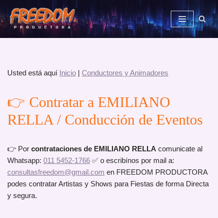
Saltar
al
contenido
Usted está aquí
Inicio
|
Conductores y Animadores
👉 Contratar a EMILIANO
RELLA / Conducción de Eventos
👉 Por
contrataciones de EMILIANO RELLA
comunicate al
Whatsapp:
011 5452-1766
✅ o escribínos por mail a:
consultasfreedom@gmail.com
en FREEDOM PRODUCTORA
podes contratar Artistas y Shows para Fiestas de forma Directa
y segura.