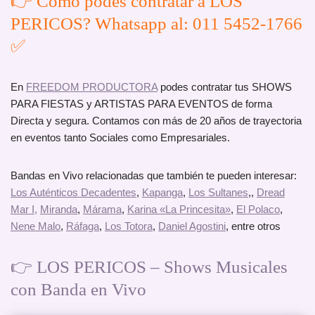
👉 Cómo podes contratar a LOS
PERICOS? Whatsapp al: 011 5452-1766
✅
En
FREEDOM PRODUCTORA
podes contratar tus SHOWS
PARA FIESTAS y ARTISTAS PARA EVENTOS de forma
Directa y segura. Contamos con más de 20 años de trayectoria
en eventos tanto Sociales como Empresariales.
Bandas en Vivo relacionadas que también te pueden interesar:
Los Auténticos Decadentes
,
Kapanga
,
Los Sultanes
,,
Dread
Mar I
,
Miranda
,
Márama
,
Karina «La Princesita»
,
El Polaco
,
Nene Malo
,
Ráfaga
,
Los Totora
,
Daniel Agostini
, entre otros
👉 LOS PERICOS – Shows Musicales
con Banda en Vivo