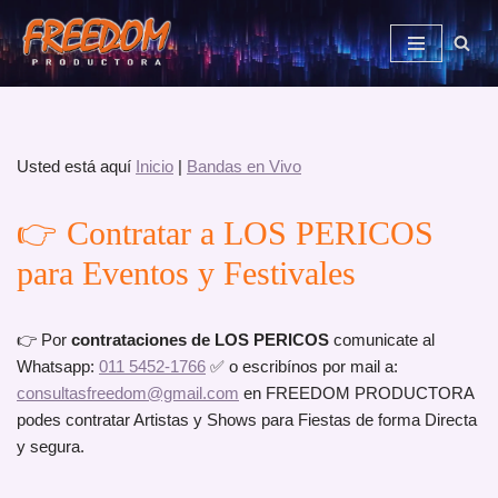
Saltar
al
contenido
Usted está aquí
Inicio
|
Bandas en Vivo
👉 Contratar a LOS PERICOS
para Eventos y Festivales
👉 Por
contrataciones de LOS PERICOS
comunicate al
Whatsapp:
011 5452-1766
✅ o escribínos por mail a:
consultasfreedom@gmail.com
en FREEDOM PRODUCTORA
podes contratar Artistas y Shows para Fiestas de forma Directa
y segura.