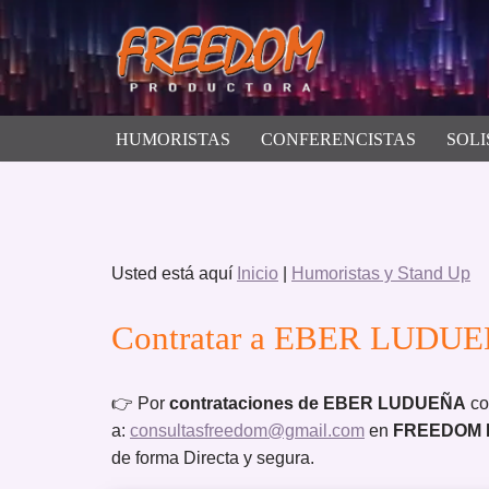
Saltar
al
contenido
HUMORISTAS
CONFERENCISTAS
SOLI
Usted está aquí
Inicio
|
Humoristas y Stand Up
Contratar a EBER LUDUEÑA
👉 Por
contrataciones de EBER LUDUEÑA
co
a:
consultasfreedom@gmail.com
en
FREEDOM
de forma Directa y segura.