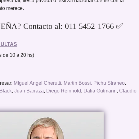
esarial, fiesta privada o festival nacional cuente con la
nto merece.
EÑA? Contacto al: 011 5452-1766 ✅
SULTAS
 de 10 a 20 hs)
eresar:
MIguel Angel Cherutti
,
Martin Bossi,
Pichu Straneo
,
Black
,
Juan Barraza
,
Diego Reinhold
,
Dalia Gutmann
,
Claudio