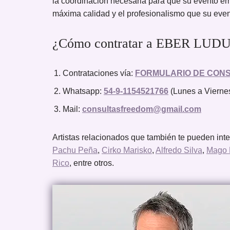
la coordinación necesaria para que su evento empr
máxima calidad y el profesionalismo que su eve
¿Cómo contratar a EBER LUDU
Contrataciones vía:
FORMULARIO DE CON
Whatsapp:
54-9-1154521766
(Lunes a Viernes
Mail:
consultasfreedom@gmail.com
Artistas relacionados que también te pueden int
Pachu Peña
,
Cirko Marisko
,
Alfredo Silva
,
Mago 
Rico
, entre otros.