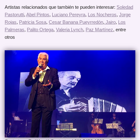
Artistas relacionados que también te pueden interesar:
Soledad
Pastorutti
,
Abel Pintos
,
Luciano Pereyra
,
Los Nocheros
,
Jorge
Rojas
,
Patricia Sosa
,
Cesar Banana Pueyrredón
,
Jairo
,
Los
Palmeras
,
Palito Ortega
,
Valeria Lynch
,
Paz Martínez
, entre
otros