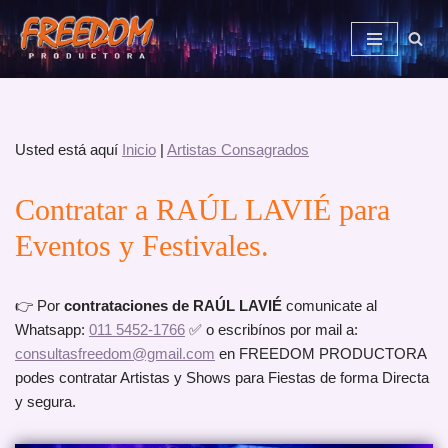
Saltar
al
contenido
Usted está aquí
Inicio
|
Artistas Consagrados
Contratar a RAÚL LAVIÉ para
Eventos y Festivales.
👉 Por
contrataciones de RAÚL LAVIÉ
comunicate al
Whatsapp:
011 5452-1766
✅ o escribínos por mail a:
consultasfreedom@gmail.com
en FREEDOM PRODUCTORA
podes contratar Artistas y Shows para Fiestas de forma Directa
y segura.