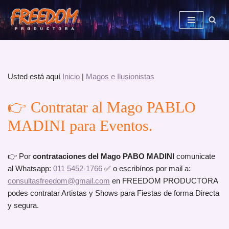
Saltar
al
contenido
Usted está aquí
Inicio
|
Magos e Ilusionistas
👉 Contratar al Mago PABLO
MADINI para Eventos.
👉 Por
contrataciones del Mago PABO MADINI
comunicate
al Whatsapp:
011 5452-1766
✅ o escribínos por mail a:
consultasfreedom@gmail.com
en FREEDOM PRODUCTORA
podes contratar Artistas y Shows para Fiestas de forma Directa
y segura.