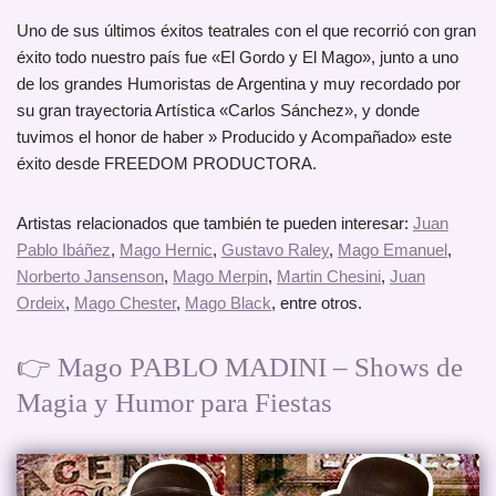
Uno de sus últimos éxitos teatrales con el que recorrió con gran
éxito todo nuestro país fue «El Gordo y El Mago», junto a uno
de los grandes Humoristas de Argentina y muy recordado por
su gran trayectoria Artística «Carlos Sánchez», y donde
tuvimos el honor de haber » Producido y Acompañado» este
éxito desde FREEDOM PRODUCTORA.
Artistas relacionados que también te pueden interesar:
Juan
Pablo Ibáñez
,
Mago Hernic
,
Gustavo Raley
,
Mago Emanuel
,
Norberto Jansenson
,
Mago Merpin
,
Martin Chesini
,
Juan
Ordeix
,
Mago Chester
,
Mago Black
, entre otros.
👉 Mago PABLO MADINI – Shows de
Magia y Humor para Fiestas