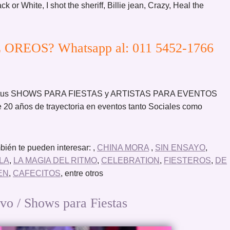
k or White, I shot the sheriff, Billie jean, Crazy, Heal the
E OREOS? Whatsapp al: 011 5452-1766
ar tus SHOWS PARA FIESTAS y ARTISTAS PARA EVENTOS
 20 años de trayectoria en eventos tanto Sociales como
ién te pueden interesar: ,
CHINA MORA
,
SIN ENSAYO
,
LA
,
LA MAGIA DEL RITMO
,
CELEBRATION
,
FIESTEROS
,
DE
EN
,
CAFECITOS
, entre otros
 / Shows para Fiestas