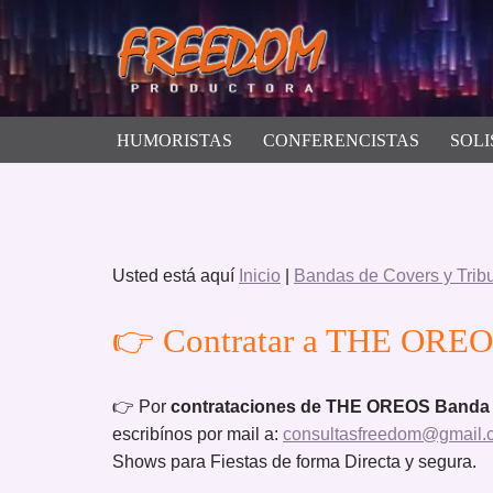
Saltar
al
contenido
HUMORISTAS
CONFERENCISTAS
SOLI
Usted está aquí
Inicio
|
Bandas de Covers y Trib
👉 Contratar a THE OREOS
👉 Por
contrataciones de THE OREOS Banda
escribínos por mail a:
consultasfreedom@gmail.
Shows para Fiestas de forma Directa y segura.