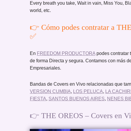
Every breath you take, Wait in vain, Miss You, Blac
world, etc.
👉 Cómo podes contratar a TH
✅
En
FREEDOM PRODUCTORA
podes contrat
de forma Directa y segura. Contamos con más de
Empresariales.
Bandas de Covers en Vivo relacionadas que tamb
VERSION CUMBIA
,
LOS PELUCA
,
LA CACHIR
FIESTA
,
SANTOS BUENOS AIRES
,
NENES BI
👉 THE OREOS – Covers en Vivo