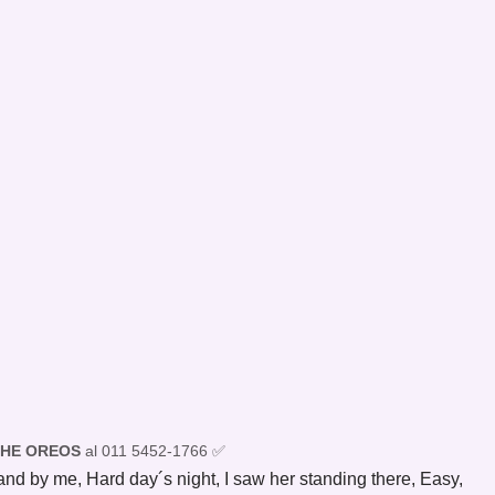
THE OREOS
al 011 5452-1766 ✅
d by me, Hard day´s night, I saw her standing there, Easy,