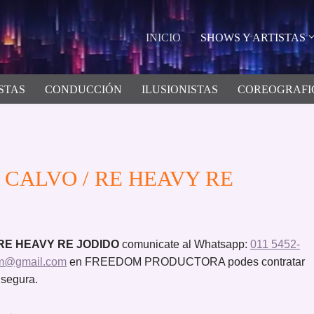
INICIO
SHOWS Y ARTISTAS
STAS
CONDUCCIÓN
ILUSIONISTAS
COREOGRAFI
O CALVO / RE HEAVY RE
 RE HEAVY RE JODIDO
comunicate al Whatsapp:
011 5452-
om@gmail.com
en FREEDOM PRODUCTORA podes contratar
 segura.