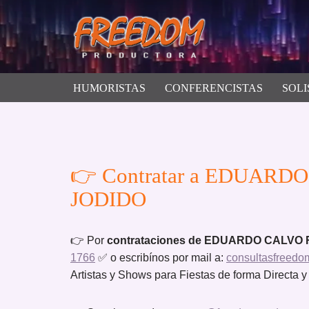
Saltar
al
contenido
HUMORISTAS
CONFERENCISTAS
SOLI
👉 Contratar a EDUARD
JODIDO
👉 Por
contrataciones de EDUARDO CALVO
1766
✅ o escribínos por mail a:
consultasfreed
Artistas y Shows para Fiestas de forma Directa y