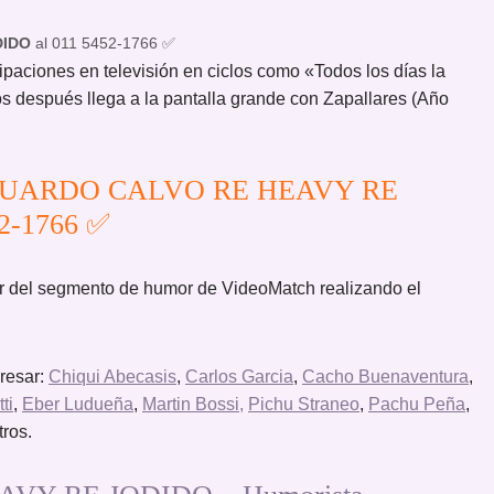
DIDO
al 011 5452-1766 ✅
ipaciones en televisión en ciclos como «Todos los días la
os después llega a la pantalla grande con Zapallares (Año
a EDUARDO CALVO RE HEAVY RE
52-1766 ✅
par del segmento de humor de VideoMatch realizando el
eresar:
Chiqui Abecasis
,
Carlos Garcia
,
Cacho Buenaventura
,
ti
,
Eber Ludueña
,
Martin Bossi,
Pichu Straneo
,
Pachu Peña
,
tros.