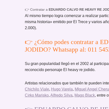
👉 Contratar a
EDUARDO CALVO RE HEAVY RE JO
Al mismo tiempo logra comenzar a realizar partic
misma historia» emitido por El Trece y varios añ
2.000).
👉 ¿Cómo podes contratar 
JODIDO? Whatsapp al: 011 54
Su gran popularidad llegó en el 2002 al partici
reconocido personaje El heavy re jodido.
Artistas relacionados que también te pueden int
Chichilo Viale
,
Hugo Varela
,
MIguel Angel Cherut
Cirko Marisko
,
Alfredo Silva
,
Mago Black
, entre o