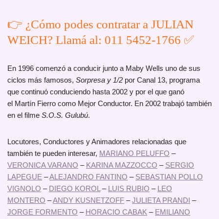
👉 ¿Cómo podes contratar a JULIAN
WEICH? Llamá al: 011 5452-1766 ✅
En 1996 comenzó a conducir junto a Maby Wells uno de sus
ciclos más famosos,
Sorpresa y 1/2
por Canal 13, programa
que continuó conduciendo hasta 2002 y por el que ganó
el Martín Fierro como Mejor Conductor. En 2002 trabajó también
en el filme
S.O.S. Gulubú
.
Locutores, Conductores y Animadores relacionadas que
también te pueden interesar,
MARIANO PELUFFO
–
VERONICA VARANO
–
KARINA MAZZOCCO
–
SERGIO
LAPEGUE
–
ALEJANDRO FANTINO
–
SEBASTIAN POLLO
VIGNOLO
–
DIEGO KOROL
–
LUIS RUBIO
–
LEO
MONTERO
–
ANDY KUSNETZOFF
–
JULIETA PRANDI
–
JORGE FORMENTO
–
HORACIO CABAK
–
EMILIANO