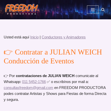
Saltar
al
contenido
Usted está aquí
Inicio
|
Conductores y Animadores
👉 Contratar a JULIAN WEICH
Conducción de Eventos
👉 Por
contrataciones de JULIAN WEICH
comunicate al
Whatsapp:
011 5452-1766
✅ o escribínos por mail a:
consultasfreedom@gmail.com
en FREEDOM PRODUCTORA
podes contratar Artistas y Shows para Fiestas de forma Directa
y segura.