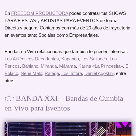
En
FREEDOM PRODUCTORA
podes contratar tus SHOWS
PARA FIESTAS y ARTISTAS PARA EVENTOS de forma
Directa y segura. Contamos con más de 20 años de trayectoria
en eventos tanto Sociales como Empresariales.
Bandas en Vivo relacionadas que también te pueden interesar:
Los Auténticos Decadentes
,
Kapanga
,
Los Sultanes
,
Los
Pericos
,
Bahiano,
Miranda
,
Márama
,
Karina «La Princesita»
,
El
Polaco
,
Nene Malo
,
Ráfaga
,
Los Totora
,
Daniel Agostini
, entre
otros
👉 BANDA XXI – Bandas de Cumbia
en Vivo para Eventos