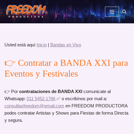
Saltar
al
contenido
Usted está aquí
Inicio
|
Bandas en Vivo
👉 Contratar a BANDA XXI para
Eventos y Festivales
👉 Por
contrataciones de BANDA XXI
comunicate al
Whatsapp:
011 5452-1766
✅ o escribínos por mail a:
consultasfreedom@gmail.com
en FREEDOM PRODUCTORA
podes contratar Artistas y Shows para Fiestas de forma Directa
y segura.