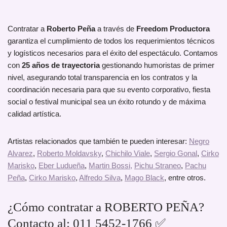
Contratar a
Roberto Peña
a través de
Freedom Productora
garantiza el cumplimiento de todos los requerimientos técnicos
y logísticos necesarios para el éxito del espectáculo. Contamos
con
25 años de trayectoria
gestionando humoristas de primer
nivel, asegurando total transparencia en los contratos y la
coordinación necesaria para que su evento corporativo, fiesta
social o festival municipal sea un éxito rotundo y de máxima
calidad artística.
Artistas relacionados que también te pueden interesar:
Negro
Alvarez
,
Roberto Moldavsky
,
Chichilo Viale
,
Sergio Gonal
,
Cirko
Marisko
,
Eber Ludueña
,
Martin Bossi,
Pichu Straneo
,
Pachu
Peña
,
Cirko Marisko
,
Alfredo Silva
,
Mago Black
, entre otros.
¿Cómo contratar a ROBERTO PEÑA?
Contacto al: 011 5452-1766 ✅