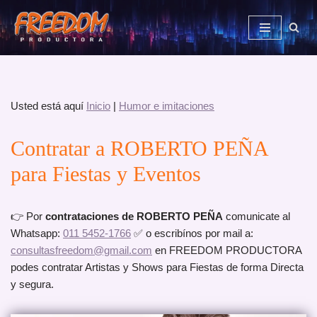
Saltar
al
contenido
Usted está aquí
Inicio
|
Humor e imitaciones
Contratar a ROBERTO PEÑA
para Fiestas y Eventos
👉 Por
contrataciones de
ROBERTO PEÑA
comunicate al
Whatsapp:
011 5452-1766
✅ o escribínos por mail a:
consultasfreedom@gmail.com
en FREEDOM PRODUCTORA
podes contratar Artistas y Shows para Fiestas de forma Directa
y segura.