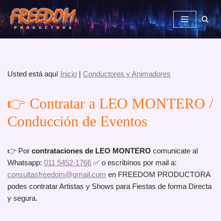
Saltar
al
contenido
Usted está aquí
Inicio
|
Conductores y Animadores
👉 Contratar a LEO MONTERO /
Conducción de Eventos
👉 Por
contrataciones de LEO MONTERO
comunicate al
Whatsapp:
011 5452-1766
✅ o escribínos por mail a:
consultasfreedom@gmail.com
en FREEDOM PRODUCTORA
podes contratar Artistas y Shows para Fiestas de forma Directa
y segura.