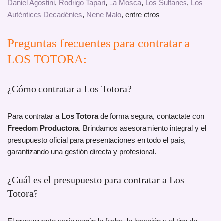
Daniel Agostini
,
Rodrigo Tapari
,
La Mosca
,
Los Sultanes
,
Los
Auténticos Decadéntes
,
Nene Malo
, entre otros
Preguntas frecuentes para contratar a
LOS TOTORA:
¿Cómo contratar a Los Totora?
Para contratar a
Los Totora
de forma segura, contactate con
Freedom Productora
. Brindamos asesoramiento integral y el
presupuesto oficial para presentaciones en todo el país,
garantizando una gestión directa y profesional.
¿Cuál es el presupuesto para contratar a Los
Totora?
El presupuesto varía según la fecha, la locación y el tipo de