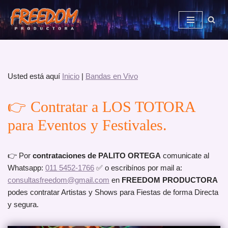
Saltar
al
contenido
Usted está aquí
Inicio
|
Bandas en Vivo
👉 Contratar a LOS TOTORA
para Eventos y Festivales.
👉 Por
contrataciones de PALITO ORTEGA
comunicate al
Whatsapp:
011 5452-1766
✅ o escribínos por mail a:
consultasfreedom@gmail.com
en
FREEDOM PRODUCTORA
podes contratar Artistas y Shows para Fiestas de forma Directa
y segura.