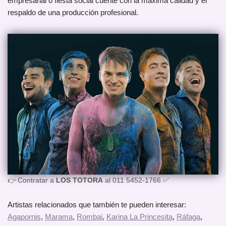
empresarial o fiesta social cuente con la máxima calidad y el
respaldo de una producción profesional.
👉 Contratar a
LOS TOTORA
al 011 5452-1766 ✅
Artistas relacionados que también te pueden interesar:
Agapornis
,
Marama
,
Rombai
,
Karina La Princesita
,
Ráfaga
,