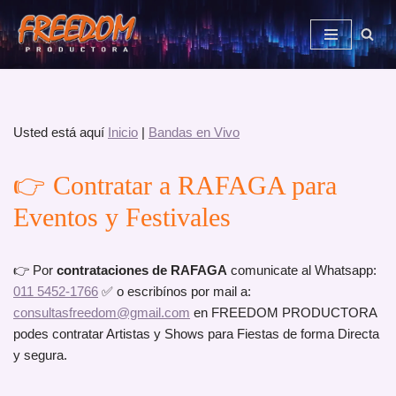
Saltar
al
contenido
Usted está aquí
Inicio
|
Bandas en Vivo
👉 Contratar a RAFAGA para
Eventos y Festivales
👉 Por
contrataciones de RAFAGA
comunicate al Whatsapp:
011 5452-1766
✅ o escribínos por mail a:
consultasfreedom@gmail.com
en FREEDOM PRODUCTORA
podes contratar Artistas y Shows para Fiestas de forma Directa
y segura.