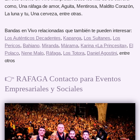
como, Una ráfaga de amor, Aguita, Mentirosa, Maldito Corazón,
La luna y tu, Una cerveza, entre otras.
Bandas en Vivo relacionadas que también te pueden interesar:
Los Auténticos Decadentes
,
Kapanga
,
Los Sultanes
,
Los
Pericos
,
Bahiano,
Miranda
,
Márama
,
Karina «La Princesita»
,
El
Polaco
,
Nene Malo
,
Ráfaga
,
Los Totora
,
Daniel Agostini
, entre
otros
👉 RAFAGA Contacto para Eventos
Empresariales y Sociales