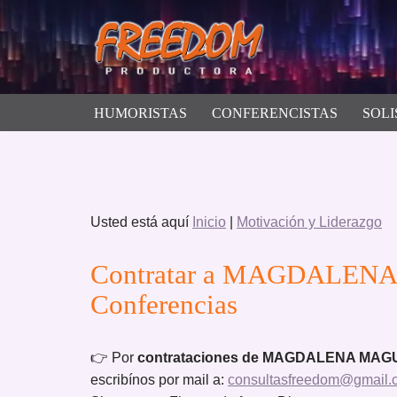
Saltar
al
contenido
HUMORISTAS
CONFERENCISTAS
SOLI
Usted está aquí
Inicio
|
Motivación y Liderazgo
Contratar a MAGDALENA
Conferencias
👉 Por
contrataciones de MAGDALENA MAG
escribínos por mail a:
consultasfreedom@gmail.