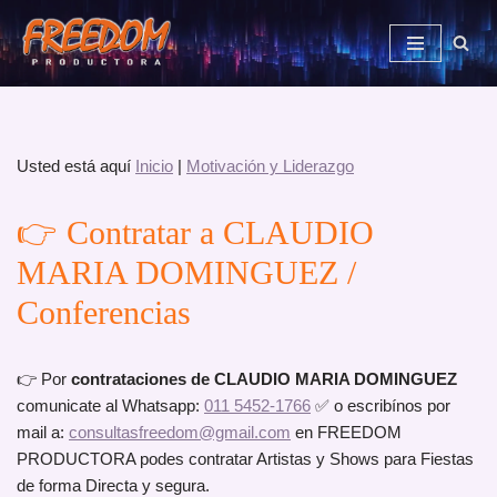
Saltar
al
contenido
Usted está aquí
Inicio
|
Motivación y Liderazgo
👉 Contratar a CLAUDIO
MARIA DOMINGUEZ /
Conferencias
👉 Por
contrataciones de CLAUDIO MARIA DOMINGUEZ
comunicate al Whatsapp:
011 5452-1766
✅ o escribínos por
mail a:
consultasfreedom@gmail.com
en FREEDOM
PRODUCTORA podes contratar Artistas y Shows para Fiestas
de forma Directa y segura.