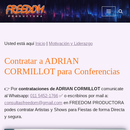
Saltar
al
contenido
Usted está aquí
Inicio
|
Motivación y Liderazgo
Contratar a ADRIAN
CORMILLOT para Conferencias
👉 Por
contrataciones de ADRIAN CORMILLOT
comunicate
al Whatsapp:
011 5452-1766
✅ o escribínos por mail a:
consultasfreedom@gmail.com
en FREEDOM PRODUCTORA
podes contratar Artistas y Shows para Fiestas de forma Directa
y segura.