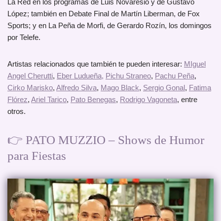
La Red en los programas de Luis Novaresio y de Gustavo
López; también en Debate Final de Martín Liberman, de Fox
Sports; y en La Peña de Morfi, de Gerardo Rozín, los domingos
por Telefe.
Artistas relacionados que también te pueden interesar:
MIguel
Angel Cherutti
,
Eber Ludueña
,
Pichu Straneo
,
Pachu Peña
,
Cirko Marisko
,
Alfredo Silva
,
Mago Black
,
Sergio Gonal
,
Fatima
Flórez
,
Ariel Tarico
,
Pato Benegas
,
Rodrigo Vagoneta
, entre
otros.
👉 PATO MUZZIO – Shows de Humor
para Fiestas