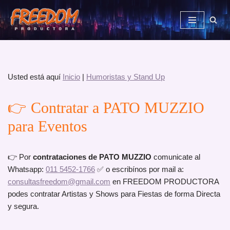
Saltar
al
contenido
Usted está aquí
Inicio
|
Humoristas y Stand Up
👉 Contratar a PATO MUZZIO
para Eventos
👉 Por
contrataciones de PATO MUZZIO
comunicate al
Whatsapp:
011 5452-1766
✅ o escribínos por mail a:
consultasfreedom@gmail.com
en FREEDOM PRODUCTORA
podes contratar Artistas y Shows para Fiestas de forma Directa
y segura.