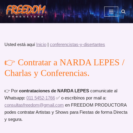
Saltar
al
contenido
Usted está aquí
Inicio
|
conferencistas-y-disertantes
👉 Contratar a NARDA LEPES /
Charlas y Conferencias.
👉 Por
contrataciones de NARDA LEPES
comunicate al
Whatsapp:
011 5452-1766
✅ o escribínos por mail a:
consultasfreedom@gmail.com
en FREEDOM PRODUCTORA
podes contratar Artistas y Shows para Fiestas de forma Directa
y segura.