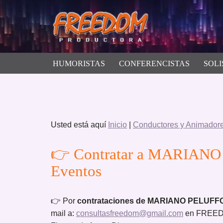
Saltar
al
contenido
HUMORISTAS
CONFERENCISTAS
SOLI
Usted está aquí
Inicio
|
Conductores y Animador
👉 Contratar a MARIANO
Eventos
👉 Por
contrataciones de MARIANO PELUFF
mail a:
consultasfreedom@gmail.com
en FREEDO