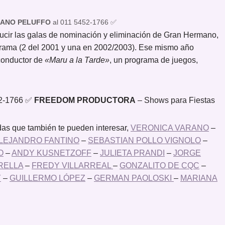
IANO PELUFFO
al 011 5452-1766 ✅
ducir las galas de nominación y eliminación de Gran Hermano,
ograma (2 del 2001 y una en 2002/2003). Ese mismo año
conductor de
«Maru a la Tarde»
, un programa de juegos,
52-1766 ✅
FREEDOM PRODUCTORA
– Shows para Fiestas
as que también te pueden interesar,
VERONICA VARANO
–
LEJANDRO FANTINO
–
SEBASTIAN POLLO VIGNOLO
–
O
–
ANDY KUSNETZOFF
–
JULIETA PRANDI
–
JORGE
RELLA
–
FREDY VILLARREAL
–
GONZALITO DE CQC
–
Y
–
GUILLERMO LÓPEZ
–
GERMAN PAOLOSKI
–
MARIANA