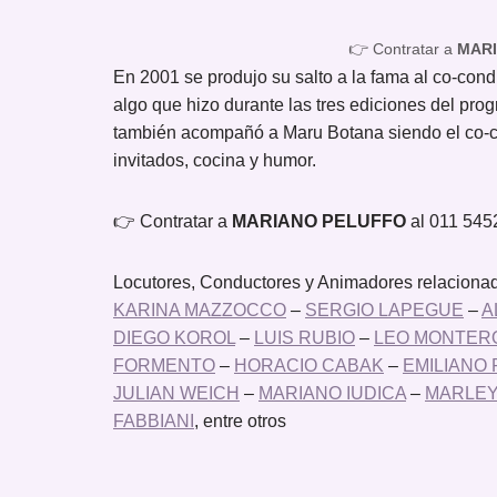
👉 Contratar a
MAR
En 2001 se produjo su salto a la fama al co-con
algo que hizo durante las tres ediciones del pr
también acompañó a Maru Botana siendo el co-
invitados, cocina y humor.
👉 Contratar a
MARIANO PELUFFO
al 011 54
Locutores, Conductores y Animadores relacionad
KARINA MAZZOCCO
–
SERGIO LAPEGUE
–
A
DIEGO KOROL
–
LUIS RUBIO
–
LEO MONTER
FORMENTO
–
HORACIO CABAK
–
EMILIANO 
JULIAN WEICH
–
MARIANO IUDICA
–
MARLE
FABBIANI
, entre otros