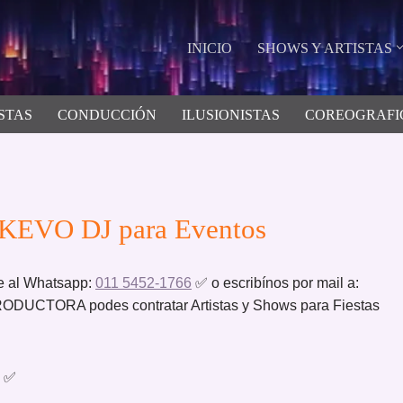
INICIO
SHOWS Y ARTISTAS
STAS
CONDUCCIÓN
ILUSIONISTAS
COREOGRAFI
 KEVO DJ para Eventos
e al Whatsapp:
011 5452-1766
✅ o escribínos por mail a:
UCTORA podes contratar Artistas y Shows para Fiestas
✅