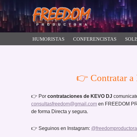
Saltar
al
contenido
HUMORISTAS
CONFERENCISTAS
SOLI
👉 Contratar a
👉 Por
contrataciones de KEVO DJ
comunicat
consultasfreedom@gmail.com
en FREEDOM PROD
de forma Directa y segura.
👉 Seguinos en Instagram:
@freedomproductora