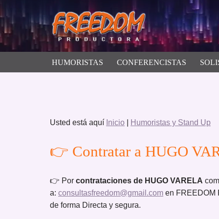
Saltar
al
contenido
HUMORISTAS
CONFERENCISTAS
SOLI
Usted está aquí
Inicio
|
Humoristas y Stand Up
👉 Contratar a HUGO VAR
👉 Por
contrataciones de HUGO VARELA
comu
a:
consultasfreedom@gmail.com
en FREEDOM PR
de forma Directa y segura.