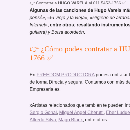
👉 Contratar a
HUGO VARELA
al 011 5452-1766 ✅
Algunas de las canciones de Hugo Varela má
pensé», «El viejo y la vieja», «Higiene de arrab
Internet»
, entre otros; resaltando instrument
guitarra) y Bolsa acordeón
.
👉 ¿Cómo podes contratar a H
1766 ✅
En
FREEDOM PRODUCTORA
podes contrat
de forma Directa y segura. Contamos con más de
Empresariales.
xArtistas relacionados que también te pueden in
Sergio Gonal
,
MIguel Angel Cherutti
,
Eber Ludu
Alfredo Silva
,
Mago Black
, entre otros.