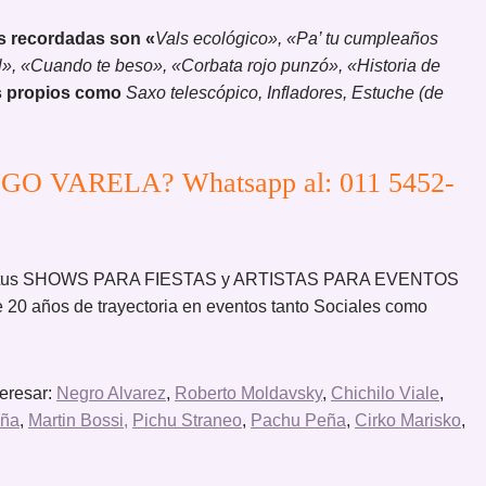
s recordadas son «
Vals ecológico», «Pa’ tu cumpleaños
al», «Cuando te beso», «Corbata rojo punzó», «Historia de
os propios como
Saxo telescópico, Infladores, Estuche (de
UGO VARELA? Whatsapp al: 011 5452-
ar tus SHOWS PARA FIESTAS y ARTISTAS PARA EVENTOS
 20 años de trayectoria en eventos tanto Sociales como
teresar:
Negro Alvarez
,
Roberto Moldavsky
,
Chichilo Viale
,
eña
,
Martin Bossi,
Pichu Straneo
,
Pachu Peña
,
Cirko Marisko
,