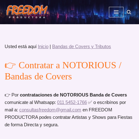
Saltar
al
contenido
Usted está aquí
Inicio
|
Bandas de Covers y Tributos
👉 Contratar a NOTORIOUS /
Bandas de Covers
👉 Por
contrataciones de NOTORIOUS Banda de Covers
comunicate al Whatsapp:
011 5452-1766
✅ o escribínos por
mail a:
consultasfreedom@gmail.com
en FREEDOM
PRODUCTORA podes contratar Artistas y Shows para Fiestas
de forma Directa y segura.