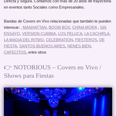
Directa y segura. Contamos con más de 20 años de trayectoria
en eventos tanto Sociales como Empresariales.
Bandas de Covers en Vivo relacionadas que también te pueden
interesar: ,
MANHATTAN
,
BOOM BOX
,
CHINA MORA
,
SIN
ENSAYO
,
VERSION CUMBIA
,
LOS PELUCA
,
LA CACHIRLA
,
LA MAGIA DEL RITMO
,
CELEBRATION
,
FIESTEROS
,
DE
FIESTA
,
SANTOS BUENOS AIRES
,
NENES BIEN
,
CAFECITOS
, entre otros
👉 NOTORIOUS – Covers en Vivo /
Shows para Fiestas