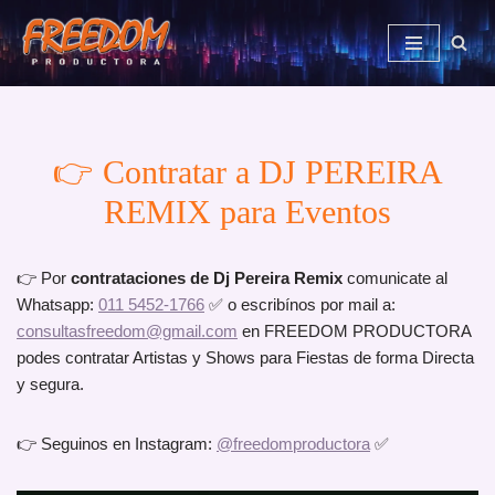
Saltar
al
contenido
👉 Contratar a DJ PEREIRA
REMIX para Eventos
👉 Por
contrataciones de Dj Pereira Remix
comunicate al
Whatsapp:
011 5452-1766
✅ o escribínos por mail a:
consultasfreedom@gmail.com
en FREEDOM PRODUCTORA
podes contratar Artistas y Shows para Fiestas de forma Directa
y segura.
👉 Seguinos en Instagram:
@freedomproductora
✅