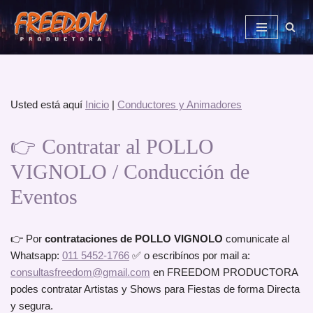
Saltar
al
contenido
Usted está aquí
Inicio
|
Conductores y Animadores
👉 Contratar al POLLO
VIGNOLO / Conducción de
Eventos
👉 Por
contrataciones de POLLO VIGNOLO
comunicate al
Whatsapp:
011 5452-1766
✅ o escribínos por mail a:
consultasfreedom@gmail.com
en FREEDOM PRODUCTORA
podes contratar Artistas y Shows para Fiestas de forma Directa
y segura.