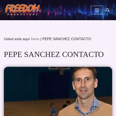
Saltar
al
contenido
Usted está aquí
Inicio
|
PEPE SANCHEZ CONTACTO
PEPE SANCHEZ CONTACTO