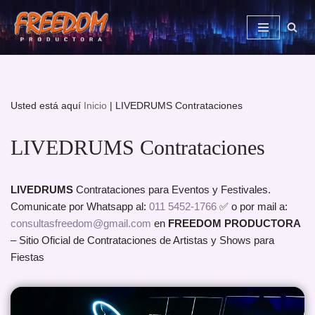
Saltar
al
contenido
Usted está aquí
Inicio
|
LIVEDRUMS Contrataciones
LIVEDRUMS Contrataciones
LIVEDRUMS
Contrataciones para Eventos y Festivales.
Comunicate por Whatsapp al:
011 5452-1766
✅ o por mail a:
consultasfreedom@gmail.com
en
FREEDOM PRODUCTORA
– Sitio Oficial de Contrataciones de Artistas y Shows para
Fiestas