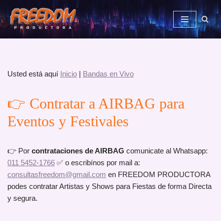
Saltar
al
contenido
Usted está aquí
Inicio
|
Bandas en Vivo
👉 Contratar a AIRBAG para
Eventos y Festivales
👉 Por
contrataciones de AIRBAG
comunicate al Whatsapp:
011 5452-1766
✅ o escribínos por mail a:
consultasfreedom@gmail.com
en FREEDOM PRODUCTORA
podes contratar Artistas y Shows para Fiestas de forma Directa
y segura.