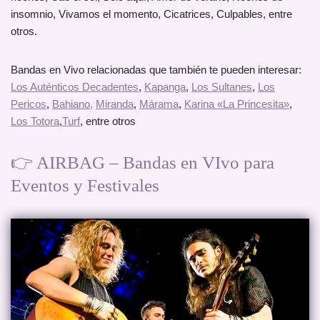
insomnio, Vivamos el momento, Cicatrices, Culpables, entre
otros.
Bandas en Vivo relacionadas que también te pueden interesar:
Los Auténticos Decadentes
,
Kapanga
,
Los Sultanes
,
Los
Pericos
,
Bahiano,
Miranda
,
Márama
,
Karina «La Princesita»
,
Los Totora
,
Turf
, entre otros
👉 AIRBAG – Bandas en VIvo para
Eventos y Festivales