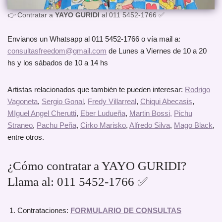
👉 Contratar a
YAYO GURIDI
al 011 5452-1766 ✅
Envianos un Whatsapp al 011 5452-1766 o vía mail a:
consultasfreedom@gmail.com
de Lunes a Viernes de 10 a 20
hs y los sábados de 10 a 14 hs
Artistas relacionados que también te pueden interesar:
Rodrigo
Vagoneta
,
Sergio Gonal
,
Fredy Villarreal
,
Chiqui Abecasis
,
MIguel Angel Cherutti
,
Eber Ludueña
,
Martin Bossi,
Pichu
Straneo
,
Pachu Peña
,
Cirko Marisko
,
Alfredo Silva
,
Mago Black
,
entre otros.
¿Cómo contratar a YAYO GURIDI?
Llama al: 011 5452-1766 ✅
Contrataciones:
FORMULARIO DE CONSULTAS