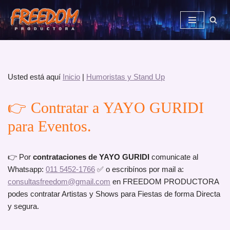
Saltar
al
contenido
Usted está aquí
Inicio
|
Humoristas y Stand Up
👉 Contratar a
YAYO GURIDI
para Eventos.
👉 Por
contrataciones de YAYO GURIDI
comunicate al
Whatsapp:
011 5452-1766
✅ o escribínos por mail a:
consultasfreedom@gmail.com
en FREEDOM PRODUCTORA
podes contratar Artistas y Shows para Fiestas de forma Directa
y segura.