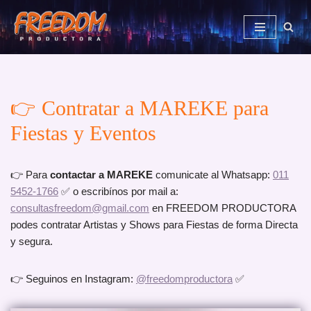
Saltar
al
contenido
👉 Contratar a MAREKE para
Fiestas y Eventos
👉 Para
contactar a MAREKE
comunicate al Whatsapp:
011
5452-1766
✅ o escribínos por mail a:
consultasfreedom@gmail.com
en FREEDOM PRODUCTORA
podes contratar Artistas y Shows para Fiestas de forma Directa
y segura.
👉 Seguinos en Instagram:
@freedomproductora
✅