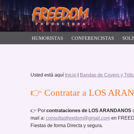
Saltar
al
contenido
HUMORISTAS
CONFERENCISTAS
SOLI
Usted está aquí
Inicio
|
Bandas de Covers y Trib
👉 Contratar a LOS ARAN
👉 Por
contrataciones de LOS ARANDANOS
c
mail a:
consultasfreedom@gmail.com
en FREEDO
Fiestas de forma Directa y segura.