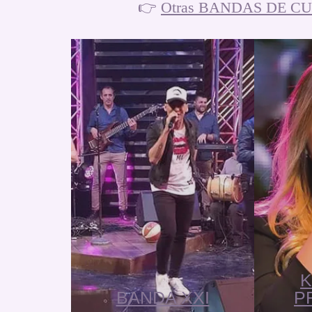
👉
Otras BANDAS DE CUM
K
BANDA XXI
P