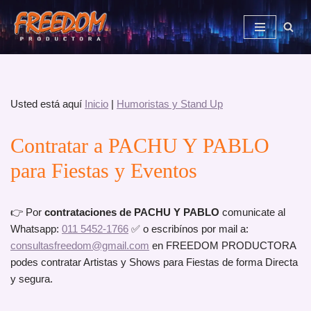
Saltar
al
contenido
Usted está aquí
Inicio
|
Humoristas y Stand Up
Contratar a PACHU Y PABLO
para Fiestas y Eventos
👉 Por
contrataciones de PACHU Y PABLO
comunicate al
Whatsapp:
011 5452-1766
✅ o escribínos por mail a:
consultasfreedom@gmail.com
en FREEDOM PRODUCTORA
podes contratar Artistas y Shows para Fiestas de forma Directa
y segura.