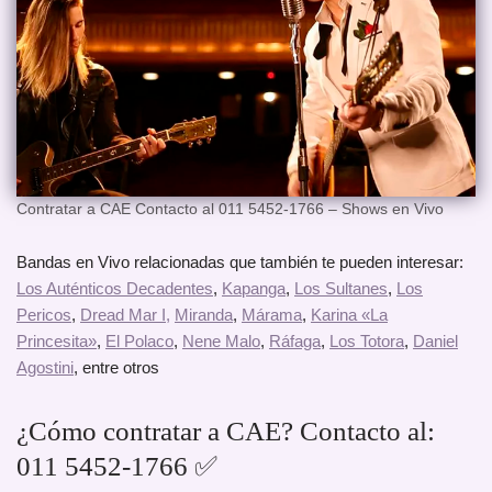
Contratar a CAE Contacto al 011 5452-1766 – Shows en Vivo
Bandas en Vivo relacionadas que también te pueden interesar:
Los Auténticos Decadentes
,
Kapanga
,
Los Sultanes
,
Los
Pericos
,
Dread Mar I
,
Miranda
,
Márama
,
Karina «La
Princesita»
,
El Polaco
,
Nene Malo
,
Ráfaga
,
Los Totora
,
Daniel
Agostini
, entre otros
¿Cómo contratar a CAE? Contacto al:
011 5452-1766 ✅