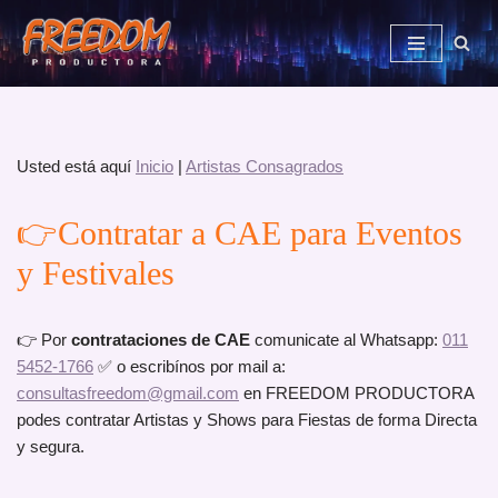
Saltar
al
contenido
Usted está aquí
Inicio
|
Artistas Consagrados
👉Contratar a CAE para Eventos
y Festivales
👉 Por
contrataciones de CAE
comunicate al Whatsapp:
011
5452-1766
✅ o escribínos por mail a:
consultasfreedom@gmail.com
en FREEDOM PRODUCTORA
podes contratar Artistas y Shows para Fiestas de forma Directa
y segura.