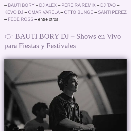
–
BAUTI BORY
–
DJ ALEX
–
PEREIRA REMIX
–
DJ TAO
–
KEVO DJ
–
OMAR VARELA
–
OTTO BUNGE
–
SANTI PEREZ
–
FEDE ROSS
– entre otros.
👉 BAUTI BORY DJ – Shows en Vivo
para Fiestas y Festivales