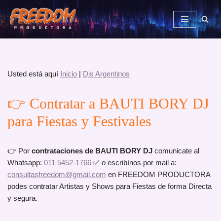
Saltar
al
contenido
Usted está aquí
Inicio
|
Djs Argentinos
👉 Contratar a BAUTI BORY DJ
para Fiestas y Festivales
👉 Por
contrataciones de BAUTI BORY DJ
comunicate al
Whatsapp:
011 5452-1766
✅ o escribínos por mail a:
consultasfreedom@gmail.com
en FREEDOM PRODUCTORA
podes contratar Artistas y Shows para Fiestas de forma Directa
y segura.