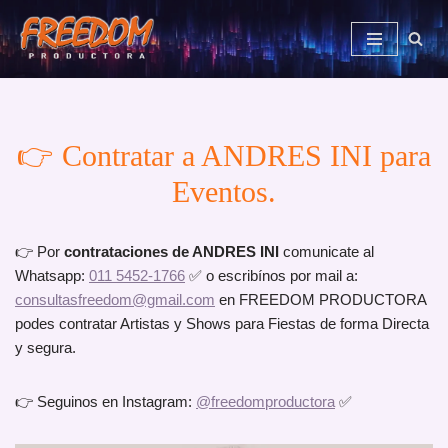
Saltar
al
contenido
👉 Contratar a ANDRES INI para
Eventos.
👉 Por
contrataciones de ANDRES INI
comunicate al
Whatsapp:
011 5452-1766
✅ o escribínos por mail a:
consultasfreedom@gmail.com
en FREEDOM PRODUCTORA
podes contratar Artistas y Shows para Fiestas de forma Directa
y segura.
👉 Seguinos en Instagram:
@freedomproductora
✅