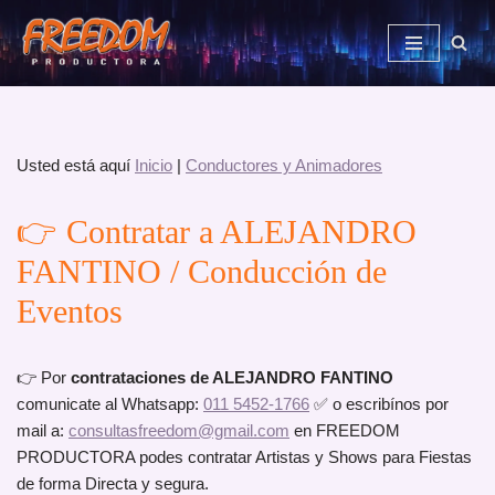
Saltar
al
contenido
Usted está aquí
Inicio
|
Conductores y Animadores
👉 Contratar a ALEJANDRO
FANTINO / Conducción de
Eventos
👉 Por
contrataciones de ALEJANDRO FANTINO
comunicate al Whatsapp:
011 5452-1766
✅ o escribínos por
mail a:
consultasfreedom@gmail.com
en FREEDOM
PRODUCTORA podes contratar Artistas y Shows para Fiestas
de forma Directa y segura.