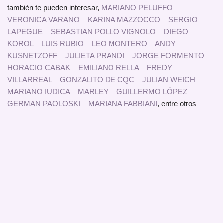
también te pueden interesar,
MARIANO PELUFFO
–
VERONICA VARANO
–
KARINA MAZZOCCO
–
SERGIO
LAPEGUE
–
SEBASTIAN POLLO VIGNOLO
–
DIEGO
KOROL
–
LUIS RUBIO
–
LEO MONTERO
–
ANDY
KUSNETZOFF
–
JULIETA PRANDI
–
JORGE FORMENTO
–
HORACIO CABAK
–
EMILIANO RELLA
–
FREDY
VILLARREAL
–
GONZALITO DE CQC
–
JULIAN WEICH
–
MARIANO IUDICA
–
MARLEY
–
GUILLERMO LÓPEZ
–
GERMAN PAOLOSKI
–
MARIANA FABBIANI
, entre otros