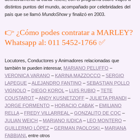
distintos puntos del mundo, acompañado por celebridades del
país que se llamó
MundoShow
y finalizó en 2003.
👉 ¿Cómo podes contratar a MARLEY?
Whatsapp al: 011 5452-1766 ✅
Locutores, Conductores y Animadores relacionadas que
también te pueden interesar,
MARIANO PELUFFO
–
VERONICA VARANO
–
KARINA MAZZOCCO
–
SERGIO
LAPEGUE
–
ALEJANDRO FANTINO
–
SEBASTIAN POLLO
VIGNOLO
–
DIEGO KOROL
–
LUIS RUBIO
–
TETE
COUSTAROT
–
ANDY KUSNETZOFF
–
JULIETA PRANDI
–
JORGE FORMENTO
–
HORACIO CABAK
–
EMILIANO
RELLA
–
FREDY VILLARREAL
–
GONZALITO DE CQC
–
JULIAN WEICH
–
MARIANO IUDICA
–
LEO MONTERO
–
GUILLERMO LÓPEZ
–
GERMAN PAOLOSKI
–
MARIANA
FABBIANI
, entre otros