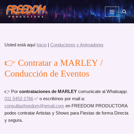
Saltar
al
contenido
Usted está aquí
Inicio
|
Conductores y Animadores
👉 Contratar a MARLEY /
Conducción de Eventos
👉 Por
contrataciones de MARLEY
comunicate al Whatsapp:
011 5452-1766
✅ o escribínos por mail a:
consultasfreedom@gmail.com
en FREEDOM PRODUCTORA
podes contratar Artistas y Shows para Fiestas de forma Directa
y segura.