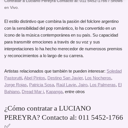
Contratar a Luciano Pereyra Contacto al: 011 5452-1766 / Shows
en Vivo.
El estilo distintivo que combina la pasión del folclore argentino
con la sensibilidad del pop romántico, lo ha convertido en un
ícono de la música contemporánea en su país. Su capacidad
para transmitir emociones a través de su voz y sus
interpretaciones lo ha hecho merecedor de numerosos premios
y reconocimientos a lo largo de su carrera.
Artistas relacionados que también te pueden interesar:
Soledad
Pastorutti
,
Abel Pintos
,
Destino San Javier
,
Los Nocheros
,
Jorge Rojas
,
Patricia Sosa
,
Raùl Lavie
,
Jairo
,
Los Palmeras
,
El
Bahiano
,
Dread Mar i
,
Kapanga
, entre otros
¿Cómo contratar a LUCIANO
PEREYRA? Contacto al: 011 5452-1766
✅