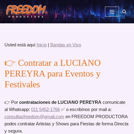
Saltar
al
contenido
Usted está aquí
Inicio
|
Bandas en Vivo
👉 Contratar a LUCIANO
PEREYRA para Eventos y
Festivales
👉 Por
contrataciones de LUCIANO PEREYRA
comunicate
al Whatsapp:
011 5452-1766
✅ o escribínos por mail a:
consultasfreedom@gmail.com
en FREEDOM PRODUCTORA
podes contratar Artistas y Shows para Fiestas de forma Directa
y segura.