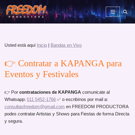
Saltar
al
contenido
Usted está aquí
Inicio
|
Bandas en Vivo
👉 Contratar a KAPANGA para
Eventos y Festivales
👉 Por
contrataciones de KAPANGA
comunicate al
Whatsapp:
011 5452-1766
✅ o escribínos por mail a:
consultasfreedom@gmail.com
en FREEDOM PRODUCTORA
podes contratar Artistas y Shows para Fiestas de forma Directa
y segura.