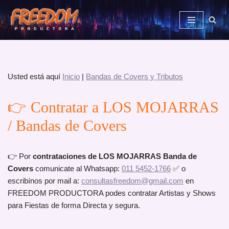
Saltar
al
contenido
Usted está aquí
Inicio
|
Bandas de Covers y Tributos
👉 Contratar a LOS MOJARRAS
/ Bandas de Covers
👉 Por
contrataciones de LOS MOJARRAS Banda de
Covers
comunicate al Whatsapp:
011 5452-1766
✅ o
escribínos por mail a:
consultasfreedom@gmail.com
en
FREEDOM PRODUCTORA podes contratar Artistas y Shows
para Fiestas de forma Directa y segura.