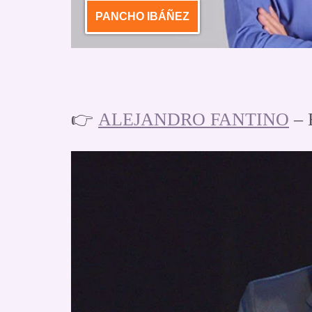
PANCHO IBÁÑEZ
👉
ALEJANDRO FANTINO
– 