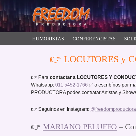
Saltar
al
contenido
HUMORISTAS
CONFERENCISTAS
SOLI
👉 LOCUTORES y CO
👉 Para
contactar a LOCUTORES Y CONDUC
Whatsapp:
011 5452-1766
✅ o escribínos por ma
PRODUCTORA podes contratar Artistas y Shows p
👉 Seguinos en Instagram:
@freedomproductora
👉
MARIANO PELUFFO
– Con