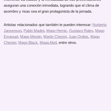
aseguran una conexión inmediata, logrando que el clima de
asombro y risas sea el gran protagonista de la jornada.
Artistas relacionados que también te pueden interesar:
Norberto
Jansenson
,
Pablo Madini
,
Mago Hernic
,
Gustavo Raley
,
Mago
Emanuel
,
Mago Merpin
,
Martin Chesini
,
Juan Ordeix
,
Mago
Chester
,
Mago Black
,
Maga Abril
, entre otros.