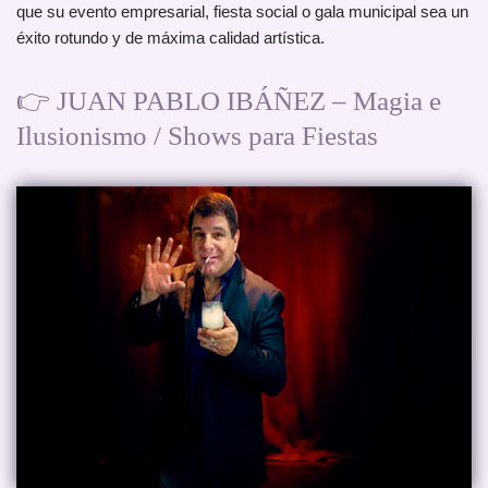
que su evento empresarial, fiesta social o gala municipal sea un
éxito rotundo y de máxima calidad artística.
👉 JUAN PABLO IBÁÑEZ – Magia e
Ilusionismo / Shows para Fiestas