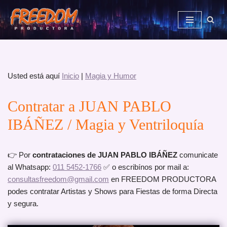
Saltar
al
contenido
Usted está aquí
Inicio
|
Magia y Humor
Contratar a JUAN PABLO
IBÁÑEZ / Magia y Ventriloquía
👉 Por
contrataciones de JUAN PABLO IBÁÑEZ
comunicate
al Whatsapp:
011 5452-1766
✅ o escribínos por mail a:
consultasfreedom@gmail.com
en FREEDOM PRODUCTORA
podes contratar Artistas y Shows para Fiestas de forma Directa
y segura.