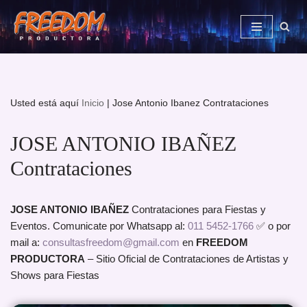
Saltar
al
contenido
Usted está aquí
Inicio
|
Jose Antonio Ibanez Contrataciones
JOSE ANTONIO IBAÑEZ
Contrataciones
JOSE ANTONIO IBAÑEZ
Contrataciones para Fiestas y
Eventos. Comunicate por Whatsapp al:
011 5452-1766
✅ o por
mail a:
consultasfreedom@gmail.com
en
FREEDOM
PRODUCTORA
– Sitio Oficial de Contrataciones de Artistas y
Shows para Fiestas